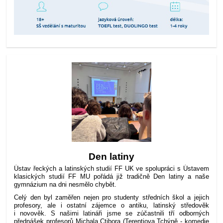
Den latiny
Ústav řeckých a latinských studií FF UK ve spolupráci s Ústavem
klasických studií FF MU pořádá již tradičně Den latiny a naše
gymnázium na dni nesmělo chybět.
Celý den byl zaměřen nejen pro studenty středních škol a jejich
profesory, ale i ostatní zájemce o antiku, latinský středověk
i novověk. S našimi latináři jsme se zúčastnili tří odborných
přednášek profesorů Michala Ctibora (Terentiova Tchýně - komedie