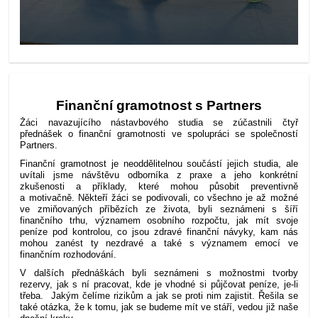
Finanční gramotnost s Partners
Žáci navazujícího nástavbového studia se zúčastnili čtyř
přednášek o finanční gramotnosti ve spolupráci se společností
Partners.
Finanční gramotnost je neoddělitelnou součástí jejich studia, ale
uvítali jsme návštěvu odborníka z praxe a jeho konkrétní
zkušenosti a příklady, které mohou působit preventivně
a motivačně. Někteří žáci se podivovali, co všechno je až možné
ve zmiňovaných příbězích ze života, byli seznámeni s šíří
finančního trhu, významem osobního rozpočtu, jak mít svoje
peníze pod kontrolou, co jsou zdravé finanční návyky, kam nás
mohou zanést ty nezdravé a také s významem emocí ve
finančním rozhodování.
V dalších přednáškách byli seznámeni s možnostmi tvorby
rezervy, jak s ní pracovat, kde je vhodné si půjčovat peníze, je-li
třeba. Jakým čelíme rizikům a jak se proti nim zajistit. Řešila se
také otázka, že k tomu, jak se budeme mít ve stáří, vedou již naše