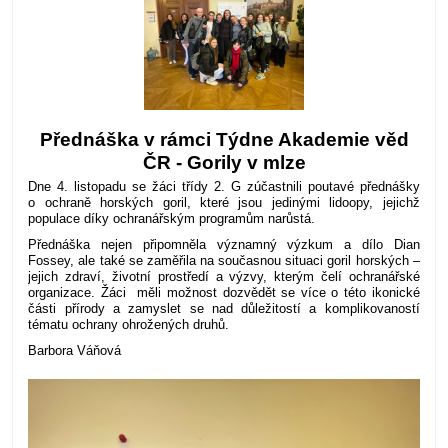
Přednáška v rámci Týdne Akademie věd
ČR - Gorily v mlze
Dne 4. listopadu se žáci třídy 2. G zúčastnili poutavé přednášky
o ochraně horských goril, které jsou jedinými lidoopy, jejichž
populace díky ochranářským programům narůstá.
Přednáška nejen připomněla významný výzkum a dílo Dian
Fossey, ale také se zaměřila na současnou situaci goril horských –
jejich zdraví, životní prostředí a výzvy, kterým čelí ochranářské
organizace. Žáci měli možnost dozvědět se více o této ikonické
části přírody a zamyslet se nad důležitostí a komplikovaností
tématu ochrany ohrožených druhů.
Barbora Váňová