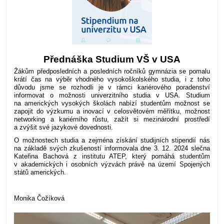
Přednáška Studium VŠ v USA
Žákům předposledních a posledních ročníků gymnázia se pomalu
krátí čas na výběr vhodného vysokoškolského studia, i z toho
důvodu jsme se rozhodli je v rámci kariérového poradenství
informovat o možnosti univerzitního studia v USA. Studium
na amerických vysokých školách nabízí studentům možnost se
zapojit do výzkumu a inovací v celosvětovém měřítku, možnost
networking a kariérního růstu, zažít si mezinárodní prostředí
a zvýšit své jazykové dovednosti.
O možnostech studia a zejména získání studijních stipendií nás
na základě svých zkušeností informovala dne 3. 12. 2024 slečna
Kateřina Bachová z institutu ATEP, který pomáhá studentům
v akademických i osobních výzvách právě na území Spojených
států amerických.
Monika Čožíková