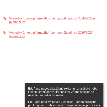
Výsledky 1. kola přijímacího řízení pro školní rok 2026/2027 –
gymnázium
Výsledky 2. kola přijímacího řízení pro školní rok 2026/2027 –
gymnázium
EduPage nepoužívá žádné reklamní, analytické nebo 
jiné soukromí ohrožující cookies. Žádné cookies se 
nesdílejí se třetími stranami.

EduPage používá pouze 2 cookies – jedno nezbytné 
pro fungování přihlašování. Toto je dočasné, po zavření 