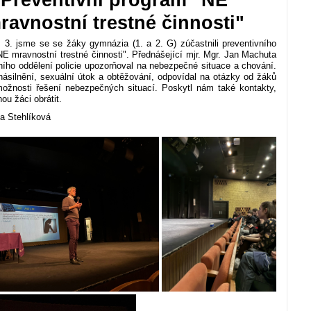
Preventivní program "NE
ravnostní trestné činnosti"
 3. jsme se se žáky gymnázia (1. a 2. G) zúčastnili preventivního
E mravnostní trestné činnosti". Přednášející mjr. Mgr. Jan Machuta
ího oddělení policie upozorňoval na nebezpečné situace a chování.
násilnění, sexuální útok a obtěžování, odpovídal na otázky od žáků
možnosti řešení nebezpečných situací. Poskytl nám také kontakty,
u žáci obrátit.
a Stehlíková