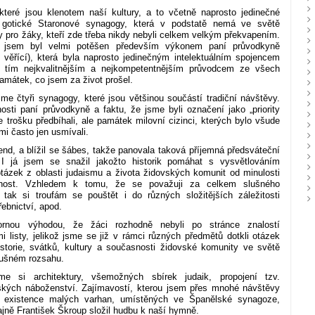
které jsou klenotem naší kultury, a to včetně naprosto jedinečné
gotické Staronové synagogy, která v podstatě nemá ve světě
y pro žáky, kteří zde třeba nikdy nebyli celkem velkým překvapením.
 jsem byl velmi potěšen především výkonem paní průvodkyně
cí věřící), která byla naprosto jedinečným intelektuálním spojencem
 tím nejkvalitnějším a nejkompetentnějším průvodcem ze všech
památek, co jsem za život prošel.
jsme čtyři synagogy, které jsou většinou součástí tradiční návštěvy.
osti paní průvodkyně a faktu, že jsme byli označení jako „priority
e trošku předbíhali, ale památek milovní cizinci, kterých bylo všude
lmi často jen usmívali.
end, a blížil se šábes, takže panovala taková příjemná předsváteční
 I já jsem se snažil jakožto historik pomáhat s vysvětlováním
tázek z oblasti judaismu a života židovských komunit od minulosti
nost. Vzhledem k tomu, že se považuji za celkem slušného
u, tak si troufám se pouštět i do různých složitějších záležitosti
hřebnictví, apod.
ornou výhodou, že žáci rozhodně nebyli po stránce znalostí
 listy, jelikož jsme se již v rámci různých předmětů dotkli otázek
storie, svátků, kultury a současnosti židovské komunity ve světě
lušném rozsahu.
me si architektury, všemožných sbírek judaik, propojení tzv.
kých náboženství. Zajímavostí, kterou jsem přes mnohé návštěvy
e existence malých varhan, umístěných ve Španělské synagoze,
ajně František Škroup složil hudbu k naší hymně.