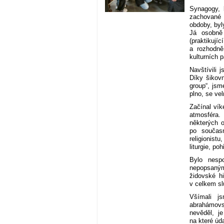
Synagogy, 
zachované 
obdoby, byl
Já osobně
(praktikují
a rozhodně
kulturních 
Navštívili 
Díky šikovn
group“, jsm
plno, se ve
Začínal vík
atmosféra.
některých o
po součas
religionist
liturgie, po
Bylo nesp
nepopsanými
židovské hi
v celkem s
Všímali js
abrahámovs
nevěděl, j
na které úd