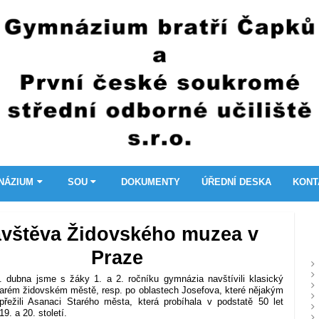
NÁZIUM
SOU
DOKUMENTY
ÚŘEDNÍ DESKA
KONT
vštěva Židovského muzea v
Praze
. dubna jsme s žáky 1. a 2. ročníku gymnázia navštívili klasický
arém židovském městě, resp. po oblastech Josefova, které nějakým
řežili Asanaci Starého města, která probíhala v podstatě 50 let
19. a 20. století.