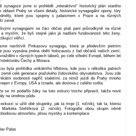
 synagoze jsme si prohlédli „interaktivní“ historický plán starého
to oblasti Prahy se všemi detaily, historické synagogální opony, tóry
edměty, které jsou spojeny s judaismem v Praze a na různých
ší země.
tlivými synagogami se žáci občas ptali paní průvodkyně na různé
, a myslím, že byli stejně jako já nadšeni fundovanosti této ženy,
tikující věřící.
sme navštívili Pinkasovu synagogu, která je především pietním
e jsou vypsána jména obětí holocaustu z řad občanů našich zemí,
zavražděni v různých typech táborů, po celé střední Evropě, během let
 Protektorátu Čechy a Morava.
ou byla prohlídka unikátního hřbitova, kde jsou v několika patrech
o země celé generace pražského židovského obyvatelstva. Jsou zde
ikátní osobnosti napříč staletími, za nimiž jezdí do Prahy mnoho
o nejen z Evropy, USA a Izraele, ale doslova z celého světa.
e se mi podařilo žáky na tuto exkurzi trochu připravit, takže nové
aly na úrodnou půdu.
exkurzi si užili obě skupinky, jak ta moje (1. ročník), tak ta, kterou
 Markéta Stehlíková (2. ročník). Fotografie obou skupin věrně
ohodovou atmosféru, plnou mystiky a kontemplace.
lav Palas