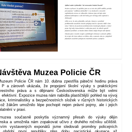
Návštěva Muzea Policie ČR
uzeum Policie ČR nám 10. dubna zpestřila páteční hodinu práva
. P a zároveň ukázala, že propojení školní výuky s praktickými
trestního práva a s dějinami Československa může být velmi
í i efektivní. Expozice muzea nám nabídla plastičtější pohled na vývoj
ráce, kriminalistiky a bezpečnostních složek v různých historických
ož žákům umožnilo lépe pochopit nejen právní pojmy, ale i jejich
latnění v praxi.
muzea současně poskytla významný přesah do výuky dějin
nska a umožnila nám zopakovat učivo z druhého ročníku učiliště.
ctvím vystavených exponátů jsme sledovali proměny policejních
 období první republiky přes dobu nacistické okupace až