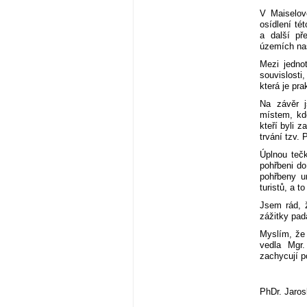
V Maiselově
osídlení té
a další př
územích na
Mezi jedno
souvislosti
která je prak
Na závěr j
místem, kd
kteří byli 
trvání tzv.
Úplnou tečk
pohřbeni d
pohřbeny un
turistů, a t
Jsem rád, ž
zážitky pad
Myslím, že 
vedla Mgr.
zachycují p
PhDr. Jaros