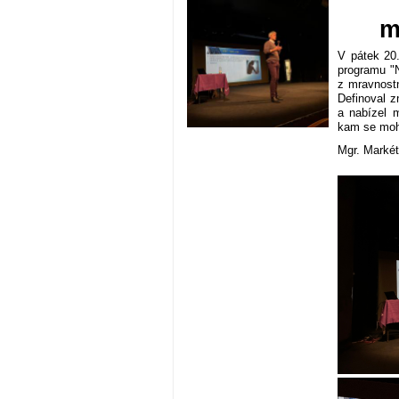
m
V pátek 20.
programu "N
z mravnostn
Definoval z
a nabízel 
kam se moho
Mgr. Markét