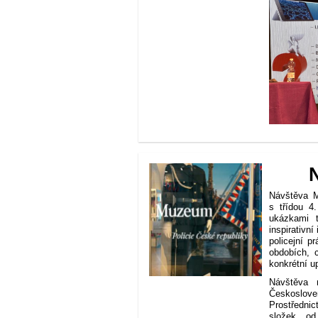
Návštěva M
s třídou 4
ukázkami 
inspirativn
policejní p
obdobích, c
konkrétní up
Návštěva 
Českoslove
Prostředni
složek od