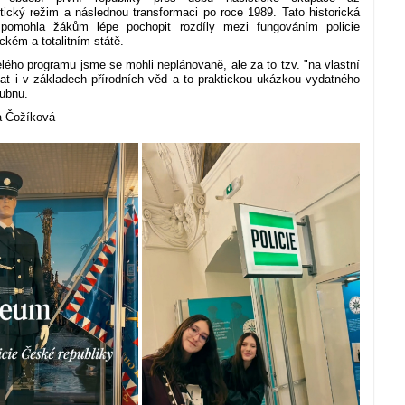
ický režim a následnou transformaci po roce 1989. Tato historická
pomohla žákům lépe pochopit rozdíly mezi fungováním policie
ckém a totalitním státě.
lého programu jsme se mohli neplánovaně, ale za to tzv. "na vlastní
lat i v základech přírodních věd a to praktickou ukázkou vydatného
dubnu.
a Čožíková