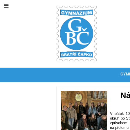
GYM
Novinky
Ná
V pátek 10
okruh po St
způsobem p
na přelomu 