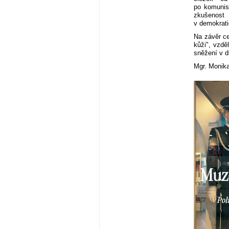
po komunist
zkušenost 
v demokrati
Na závěr ce
kůži", vzdě
sněžení v 
Mgr. Monik