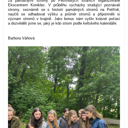
za památnými stromy po Petřínských stráních organizované
Ekocentrem Koniklec. V průběhu vycházky studující poznávali
stromy, seznámili se s historií památných stromů na Petříně,
naučili se odhadovat výšku a průměr stromů a připomněli si
význam stromů v krajině. Jako bonus nám vyšlo krásné počasí
a dozvěděli jsme se, jaký je kdo strom podle keltského kalendáře.
Barbora Váňová