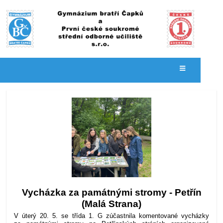
Novinky
Vycházka za památnými stromy - Petřín
(Malá Strana)
V úterý 20. 5. se třída 1. G zúčastnila komentované vycházky