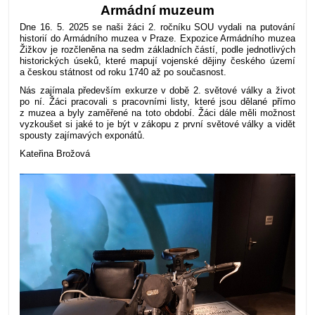
Armádní muzeum
Dne 16. 5. 2025 se naši žáci 2. ročníku SOU vydali na putování
historií do Armádního muzea v Praze. Expozice Armádního muzea
Žižkov je rozčleněna na sedm základních částí, podle jednotlivých
historických úseků, které mapují vojenské dějiny českého území
a českou státnost od roku 1740 až po současnost.
Nás zajímala především exkurze v době 2. světové války a život
po ní. Žáci pracovali s pracovními listy, které jsou dělané přímo
z muzea a byly zaměřené na toto období. Žáci dále měli možnost
vyzkoušet si jaké to je být v zákopu z první světové války a vidět
spousty zajímavých exponátů.
Kateřina Brožová