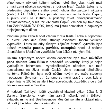
připomenuty některé kulturní počiny letošního roku, které mají
v naší zemi nějakou souvislost s rodinou bratří Čapků. Letos je to
především připomínka stého výročí oficiálního založení skupiny
(klubu) PÁTEČNÍCI, která je další rovinou života bratří Čapků,
a jejich vlivu na kulturní a politický život prvorepublikového
Československa, v níž lze vliv bratří Čapků. Zmíněn byl také nový
film ZAHRADNÍKŮV ROK, který má jistou souvislost s čapkovým
stejnojmenným dílem.
Program jsme zahájili opět čtením z díla Karla Čapka a připomněli
si skrze jeho dílo různé stránky osobnosti tohoto velikého
vypravěče. Letos se díky různým zájmům čtenářů vytvořila byla
krásná
mozaika poezie, povídek, cestopisů
apod. U našeho
„čtenářského křesla“ se vystřídala řada žáků z různých tříd.
Dalším zajímavým bodem onoho dopoledne byla také
návštěva
pana doktora Jana Bílka z hradecké univerzity
, který je nejen
vynikajícím bohemistou, vysokoškolským učitelem, ale také
specialistou na život bratří Čapků. Jeho poutavá přednáška
na téma Pátečníci, byla opět něčím novým pro naše studenty
i pedagogy. Bylo nám ctí, že jsme se mohli právě v roce, kdy si
připomínáme 100 let ustálení této společnosti, dozvědět více z úst
tak renomovaného člověka.
V hudební fázi bych ještě vyzdvihnul klavírní výkon žáka 4. G
Daniela Sinkuleho, který nám zahrál několik velmi těžkých
skladeb, mimo jiné Beethovenovu Měsíční sonátu a ukázal nám,
jak velký hudební talent v něm dřímá.