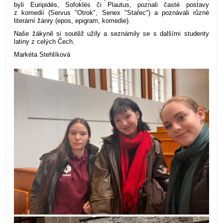
byli Euripidés, Sofoklés či Plautus, poznali časté postavy
z komedií (Servus "Otrok", Senex "Stařec") a poznávali různé
literární žánry (epos, epigram, komedie).
Naše žákyně si soutěž užily a seznámily se s dalšími studenty
latiny z celých Čech.
Markéta Stehlíková