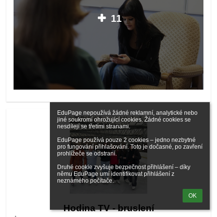
11
EduPage nepoužívá žádné reklamní, analytické nebo 
jiné soukromí ohrožující cookies. Žádné cookies se 
nesdílejí se třetími stranami.

EduPage používá pouze 2 cookies – jedno nezbytné 
pro fungování přihlašování. Toto je dočasné, po zavření 
prohlížeče se odstraní.

Druhé cookie zvyšuje bezpečnost přihlášení – díky 
němu EduPage umí identifikovat přihlášení z 
neznámého počítače.
OK
Hodina TV - bruslení