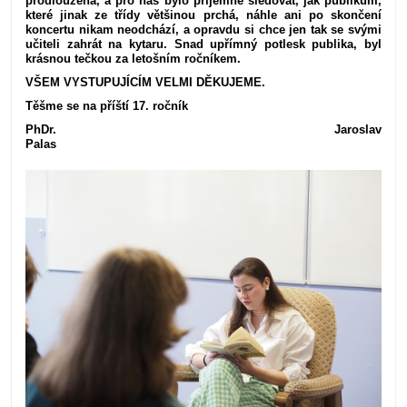
prodloužena, a pro nás bylo příjemné sledovat, jak publikum,
které jinak ze třídy většinou prchá, náhle ani po skončení
koncertu nikam neodchází, a opravdu si chce jen tak se svými
učiteli zahrát na kytaru. Snad upřímný potlesk publika,
byl
krásnou tečkou za letošním ročníkem.
VŠEM VYSTUPUJÍCÍM VELMI DĚKUJEME.
Těšme se na příští 17. ročník
PhDr. Jaroslav
Palas