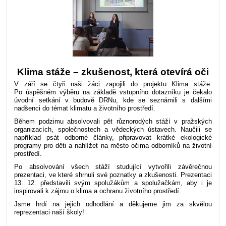
Klima stáže – zkušenost, která otevírá oči
V září se čtyři naši žáci zapojili do projektu Klima stáže.
Po úspěšném výběru na základě vstupního dotazníku je čekalo
úvodní setkání v budově DRNu, kde se seznámili s dalšími
nadšenci do témat klimatu a životního prostředí.
Během podzimu absolvovali pět různorodých stáží v pražských
organizacích, společnostech a vědeckých ústavech. Naučili se
například psát odborné články, připravovat krátké ekologické
programy pro děti a nahlížet na město očima odborníků na životní
prostředí.
Po absolvování všech stáží studující vytvořili závěrečnou
prezentaci, ve které shrnuli své poznatky a zkušenosti. Prezentaci
13. 12. představili svým spolužákům a spolužačkám, aby i je
inspirovali k zájmu o klima a ochranu životního prostředí.
Jsme hrdí na jejich odhodlání a děkujeme jim za skvělou
reprezentaci naší školy!