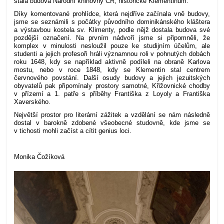
stala budova Národní knihovny ČR, historické Klementinum.
Díky komentované prohlídce, která nejdříve začínala vně budovy,
jsme se seznámili s počátky původního dominikánského kláštera
a výstavbou kostela sv. Klimenty, podle nějž dostala budova své
pozdější označení. Na prvním nádvoří jsme si připomněli, že
komplex v minulosti nesloužil pouze ke studijním účelům, ale
studenti a jejich profesoři hráli významnou roli v pohnutých dobách
roku 1648, kdy se například aktivně podíleli na obraně Karlova
mostu, nebo v roce 1848, kdy se Klementin stal centrem
červnového povstání. Další osudy budovy a jejich jezuitských
obyvatelů pak připomínaly prostory samotné, Křižovnické chodby
v přízemí a 1. patře s příběhy Františka z Loyoly a Františka
Xaverského.
Největší prostor pro literární zážitek a vzdělání se nám následně
dostal v barokně zdobené všeobecné studovně, kde jsme se
v tichosti mohli začíst a cítit genius loci.
Monika Čožíková