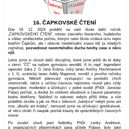
16. ČAPKOVSKÉ ČTENÍ
Dne 19. 12. 2024 proběhl na naší škole další ročník
„ČAPKOVSKÉHO ČTENÍ“, tohoto slavného literárního, hudebního
a vůbec uměleckého počinu, kterým naše škola vzdává úctu nejen
bratřím Čapkům, ale i obecné intelektuální snaze lidí (a mladých
zejména),
pozvednout nesmrtelného ducha tvorby zase o něco
výš.
Letos jsme si zkusili další disciplíny, které jsme ještě do té doby
v rámci “ČČ” na našem gymnáziu neviděli. A to např. legendární
rapování žáka 2. G Jana Kráma, irský tanec Aničky Hochmanové
z 1. G, scénický tanec Adély Majerové, rovněž z prvního ročníku
gymnázia. Někteří plánovaní vystupující na poslední chvíli
onemocněli, takže s určitou časovou nejistotou musel jako vždy
organizátor, moderátor a účinkující v jedné osobě (PhDr. Jaroslav
Palas) počítat, a doufat že veškeré obsahové a časové parametry
budou dodrženy. Naštěstí to nakonec nebylo příliš třeba, a vše
proběhlo skvěle a jak se říká v televizní „hantýrce“ nebyli jsme ani
moc „dlouhý ani krátký“, nemuseli jsme na účinkující gestikulovat,
ať něco zkrátí či naopak posílat klauny do uprázdněných časových
mezer.
Po úvodní slově paní ředitelky PhDr. Lenky Andrlové,
a organizačních připomínkách pana učitele Palase, byly také