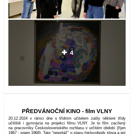
4
PŘEDVÁNOČNÍ KINO - film VLNY
20.12.2024 v rámci dne s třídním učitelem zašly některé třídy
učiliště i gymnázia na projekci filmu VLNY. Je to film zacílený
na pracovníky Československého rozhlasu v určitém období (říjen
1967 - srpen 1968). Tato "reportáž" o stavu (ne)svobody slova a její