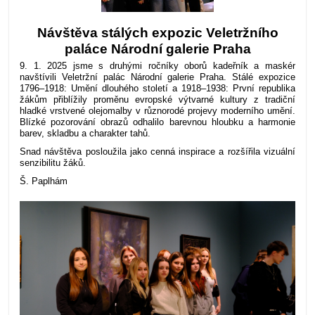
Návštěva stálých expozic Veletržního
paláce Národní galerie Praha
9. 1. 2025 jsme s druhými ročníky oborů kadeřník a maskér
navštívili Veletržní palác Národní galerie Praha. Stálé expozice
1796–1918: Umění dlouhého století a 1918–1938: První republika
žákům přiblížily proměnu evropské výtvarné kultury z tradiční
hladké vrstvené olejomalby v různorodé projevy moderního umění.
Blízké pozorování obrazů odhalilo barevnou hloubku a harmonie
barev, skladbu a charakter tahů.
Snad návštěva posloužila jako cenná inspirace a rozšířila vizuální
senzibilitu žáků.
Š. Paplhám