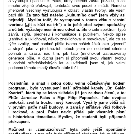
A vystoupil i pan učitel Palas, který nechtěl zůstat pozadu, a asi
mnohé zřejmě překvapil, tentokrát svou poezií z mládí. Nemohu
jmenovat všechny vystupující v oblasti vlastní tvorby, ale všem
patří dík.
Za tuto fázi našeho „kulturního dne“ jsem vždy asi
nejraději. Myslím totiž, že vystupovat v tomto věku s vlastní
tvorbou („jít s kůží na trh“) a to ještě před svými spolužáky
a učiteli, vyžaduje nesmírnou odvahu.
Šlo o celé spektrum typů
žánrů, stylů, přednesu i komunikace s publikem. Někdo spíše
„zahříval a uklidňoval, někdo zneklidňoval a provokoval“, ale co se
týče kvality, mně osobně přišla tvorba našich žáků jako „zjevení“
a stejně jako v předchozích letech jsem se neubránil silnému
pohnutí a úžasu, nad tím, jak tato (mnohokrát zatracovaná)
generace píše. V duchu jsem si připomněl svou vlastní tvorbu
z období středoškolských let a uvědomil jsem si, jak velmi
podobná témata mladý člověk stále řeší.
Posledním, a snad i celou dobu velmi očekávaným bodem
programu, bylo vystoupení naší učitelské kapely „Dr. Galén
Kvartet“, která by se letos skládala již jen ze dvou členů, a to:
PhDr. Jaroslav Palas a Mgr. Filip Papoušek. Tato dvojice
tentokrát zvolila trochu nový koncept. Využily jsme větší sál
v prvním patře naší budovy, a zahrály střídavě věci folkové
i rockové, a prof. Palas navíc přidal pár vlastních písní
s historickou tématikou. Myslím, že studenti byli příjemně
překvapeni.
Možnost si „zamuzicírovat“ byla poté ještě spontánně