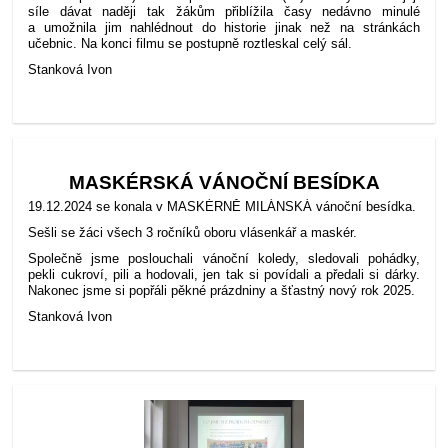
síle dávat naději tak žákům přiblížila časy nedávno minulé
a umožnila jim nahlédnout do historie jinak než na stránkách
učebnic. Na konci filmu se postupně roztleskal celý sál.
Stanková Ivon
MASKÉRSKÁ VÁNOČNÍ BESÍDKA
19.12.2024 se konala v MASKÉRNĚ MILÁNSKÁ vánoční besídka.
Sešli se žáci všech 3 ročníků oboru vlásenkář a maskér.
Společně jsme poslouchali vánoční koledy, sledovali pohádky,
pekli cukroví, pili a hodovali, jen tak si povídali a předali si dárky.
Nakonec jsme si popřáli pěkné prázdniny a šťastný nový rok 2025.
Stanková Ivon