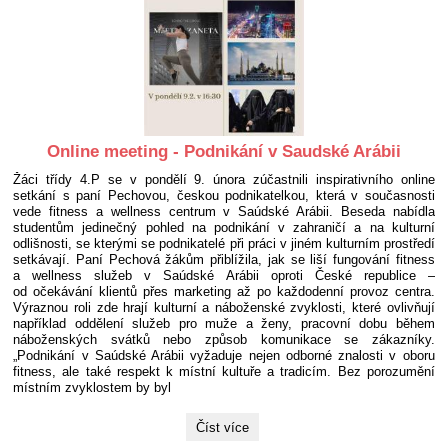
Online meeting - Podnikání v Saudské Arábii
Žáci třídy 4.P se v pondělí 9. února zúčastnili inspirativního online
setkání s paní Pechovou, českou podnikatelkou, která v současnosti
vede fitness a wellness centrum v Saúdské Arábii. Beseda nabídla
studentům jedinečný pohled na podnikání v zahraničí a na kulturní
odlišnosti, se kterými se podnikatelé při práci v jiném kulturním prostředí
setkávají. Paní Pechová žákům přiblížila, jak se liší fungování fitness
a wellness služeb v Saúdské Arábii oproti České republice –
od očekávání klientů přes marketing až po každodenní provoz centra.
Výraznou roli zde hrají kulturní a náboženské zvyklosti, které ovlivňují
například oddělení služeb pro muže a ženy, pracovní dobu během
náboženských svátků nebo způsob komunikace se zákazníky.
„Podnikání v Saúdské Arábii vyžaduje nejen odborné znalosti v oboru
fitness, ale také respekt k místní kultuře a tradicím. Bez porozumění
místním zvyklostem by byl
Online
Číst více
meeting