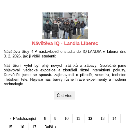
-
Podnikání
v
Saudské
Arábii:
Návštěva IQ - Landia Liberec
Návštěva třídy 4.P nástavbového studia do IQ-LANDIA v Liberci dne
3. 2. 2026, jak ji viděli studenti:
Náš třídní výlet byl plný nových zážitků a zábavy. Společně jsme
objevovali vědecké expozice a zkoušeli různé interaktivní pokusy.
Dozvěděli jsme se spoustu zajímavostí o přírodě, vesmíru, technice
i lidském těle. Nejvíce nás bavily různé hravé experimenty a moderní
technologie.
Návštěva
Číst více
IQ
-
Landia
Liberec:
Předcházející
8
9
10
11
12
13
14
15
16
17
Další