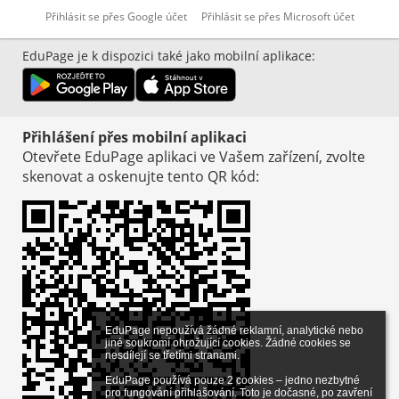
Přihlásit se přes Google účet
Přihlásit se přes Microsoft účet
EduPage je k dispozici také jako mobilní aplikace
:
Přihlášení přes mobilní aplikaci
Otevřete EduPage aplikaci ve Vašem zařízení, zvolte
skenovat a oskenujte tento QR kód
:
EduPage nepoužívá žádné reklamní, analytické nebo 
jiné soukromí ohrožující cookies. Žádné cookies se 
nesdílejí se třetími stranami.

EduPage používá pouze 2 cookies – jedno nezbytné 
pro fungování přihlašování. Toto je dočasné, po zavření 