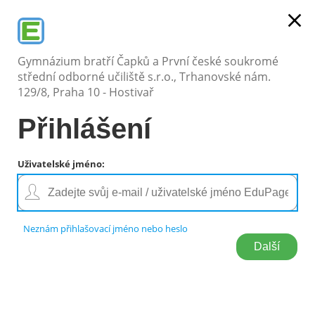
close
Gymnázium bratří Čapků a První české soukromé
střední odborné učiliště s.r.o., Trhanovské nám.
129/8, Praha 10 - Hostivař
Přihlášení
Přihlášení
Uživatelské jméno
:
Přihlášení
Přihlásit se pomocí účtu EduPage
Neznám přihlašovací jméno nebo heslo
Neznám přihlašovací jméno nebo heslo
Přihlásit se přes Google účet
Přihlásit se přes Microsoft účet