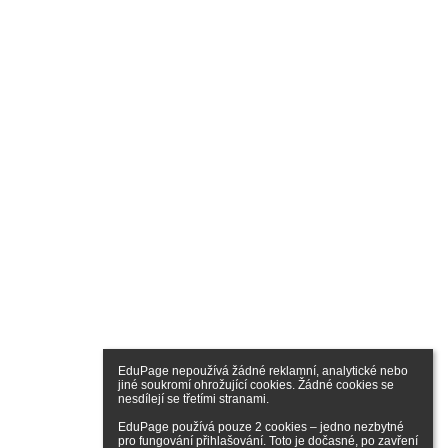
EduPage nepoužívá žádné reklamní, analytické nebo 
jiné soukromí ohrožující cookies. Žádné cookies se 
nesdílejí se třetími stranami.

EduPage používá pouze 2 cookies – jedno nezbytné 
pro fungování přihlašování. Toto je dočasné, po zavření 